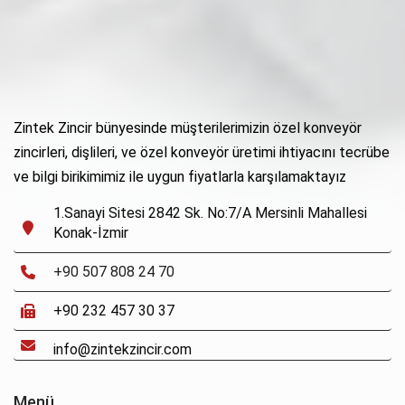
Zintek Zincir bünyesinde müşterilerimizin özel konveyör
zincirleri, dişlileri, ve özel konveyör üretimi ihtiyacını tecrübe
ve bilgi birikimimiz ile uygun fiyatlarla karşılamaktayız
1.Sanayi Sitesi 2842 Sk. No:7/A Mersinli Mahallesi
Konak-İzmir
+90 507 808 24 70
+90 232 457 30 37
info@zintekzincir.com
Menü