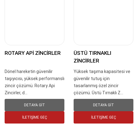
ROTARY API ZINCIRLER
ÜSTÜ TIRNAKLI
ZINCIRLER
Dönel hareketin güvenilir
Yüksek taşıma kapasitesi ve
taşıyıcısı, yüksek performanslı
güvenilir tutuş için
zincir çözümü. Rotary Api
tasarlanmış özel zincir
Zincirler, d...
çözümü. Üstü Tırnaklı Z...
DETAYA GIT
DETAYA GIT
İLETIŞIME GEÇ
İLETIŞIME GEÇ