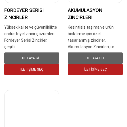
FÖRDEYER SERISI
AKÜMÜLASYON
ZINCIRLER
ZINCIRLERI
Yüksek kalite ve güvenilirlikte
Kesintisiz taşıma ve ürün
endüstriyel zincir çözümleri.
biriktirme için özel
Fördeyer Serisi Zincirler,
tasarlanmış zincirler.
çeşitli...
Akümülasyon Zincirleri, ür...
DETAYA GIT
DETAYA GIT
İLETIŞIME GEÇ
İLETIŞIME GEÇ