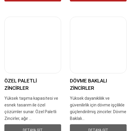
ÖZEL PALETLI
DÖVME BAKLALI
ZINCIRLER
ZINCIRLER
Yüksek taşıma kapasitesi ve
Yüksek dayanıklılık ve
esnek tasarım ile özel
güvenilirlik için dövme işçilikle
çözümler sunar. Özel Paletli
güçlendirilmiş zincirler. Dövme
Zincirler, ağır ...
Baklalı...
DETAYA GIT
DETAYA GIT