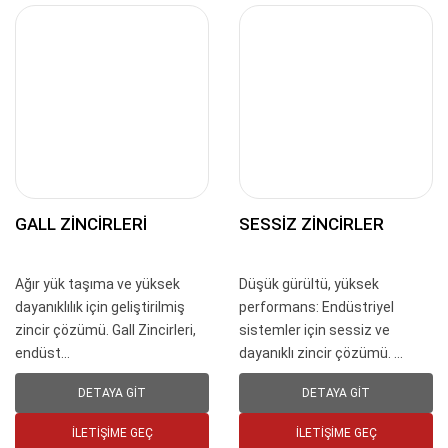
GALL ZINCIRLERI
SESSIZ ZINCIRLER
Ağır yük taşıma ve yüksek
Düşük gürültü, yüksek
dayanıklılık için geliştirilmiş
performans: Endüstriyel
zincir çözümü. Gall Zincirleri,
sistemler için sessiz ve
endüst...
dayanıklı zincir çözümü. ...
DETAYA GIT
DETAYA GIT
İLETIŞIME GEÇ
İLETIŞIME GEÇ