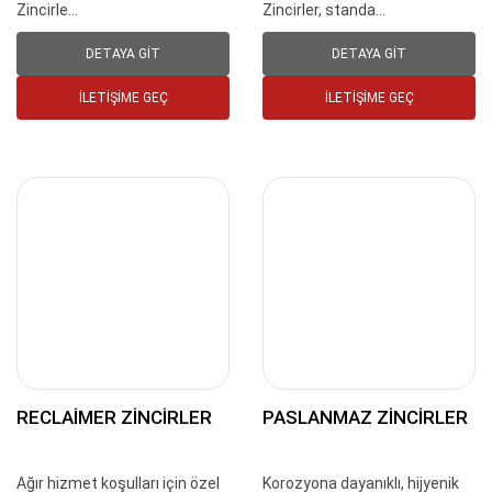
Zincirle...
Zincirler, standa...
DETAYA GIT
DETAYA GIT
İLETIŞIME GEÇ
İLETIŞIME GEÇ
RECLAIMER ZINCIRLER
PASLANMAZ ZINCIRLER
Ağır hizmet koşulları için özel
Korozyona dayanıklı, hijyenik