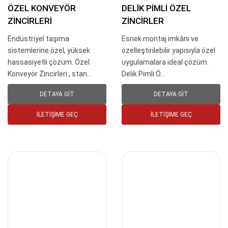
ÖZEL KONVEYÖR
DELIK PIMLI ÖZEL
ZINCIRLERI
ZINCIRLER
Endüstriyel taşıma
Esnek montaj imkânı ve
sistemlerine özel, yüksek
özelleştirilebilir yapısıyla özel
hassasiyetli çözüm. Özel
uygulamalara ideal çözüm.
Konveyör Zincirleri , stan...
Delik Pimli Ö...
DETAYA GIT
DETAYA GIT
İLETIŞIME GEÇ
İLETIŞIME GEÇ